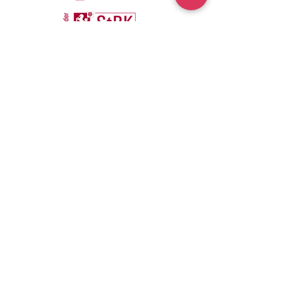
Kontakt
info@hsa-steuerberater.de
+49 (0) 2572 8070880
Karlstraße 30, 48282 Emsdetten
Öffnungszeiten
Mo - Do
8:00 - 13:00 Uhr