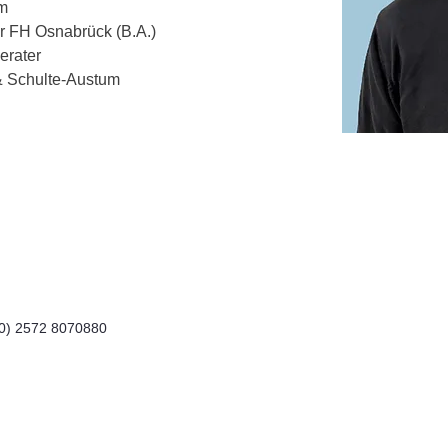
m 
er FH Osnabrück (B.A.)
erater
& Schulte-Austum 
(0) 2572 8070880