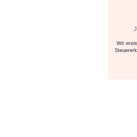
J
Wir erst
Steuererk