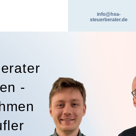
info@hsa-
steuerberater.de
erater
en -
ehmen
fler