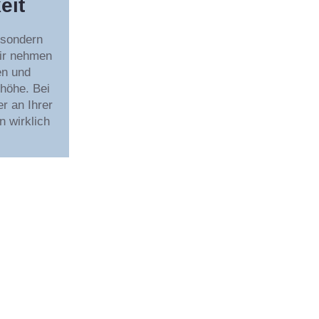
eit
 sondern
ir nehmen
en und
höhe. Bei
r an Ihrer
n wirklich