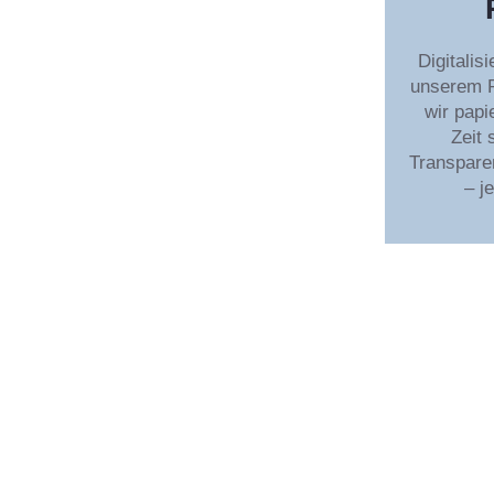
Digitalis
unserem 
wir papi
Zeit
Transparen
– j