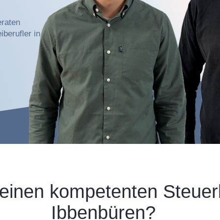
eraten
berufler in
einen kompetenten Steuerb
Ibbenbüren?