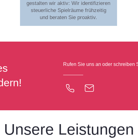
gestalten wir aktiv: Wir identifizieren
steuerliche Spielräume frühzeitig
und beraten Sie proaktiv.
Rufen Sie uns an oder schreiben S
es
dern!
Unsere Leistungen