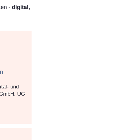
ten -
digital,
en
tal- und
 (GmbH, UG