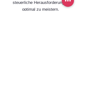
steuerliche Herausforderungen
optimal zu meistern.
2. Wie werde ich Mandant
bei Ihnen?
Der erste Schritt ist, ein
unverbindliches
Erstgespräch
mit
uns zu vereinbaren, in dem wir Ihre
Anliegen besprechen und
herausfinden, wie wir Sie am besten
unterstützen können. Der
Aufnahmeprozess erfolgt in
3
einfachen Schritten
. So stellen wir
sicher, dass wir Sie schnell und