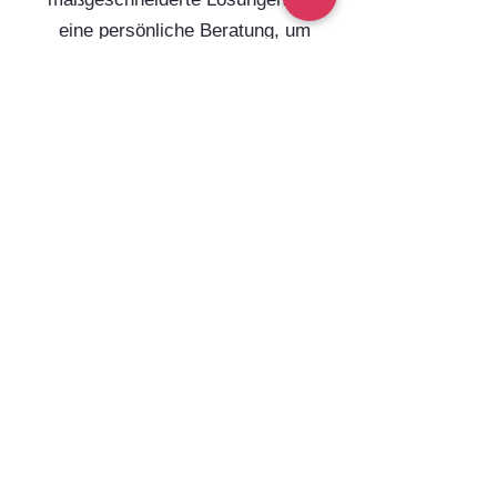
eine persönliche Beratung, um
steuerliche Herausforderungen
optimal zu meistern.
2. Wie werde ich Mandant
bei Ihnen?
Der erste Schritt ist, ein
unverbindliches
Erstgespräch
mit
uns zu vereinbaren, in dem wir Ihre
Anliegen besprechen und
herausfinden, wie wir Sie am besten
unterstützen können. Der
Aufnahmeprozess erfolgt in
3