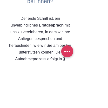
bei Ihnen?
Der erste Schritt ist, ein
unverbindliches
Erstgespräch
mit
uns zu vereinbaren, in dem wir Ihre
Anliegen besprechen und
herausfinden, wie wir Sie am besten
unterstützen können. Der
Aufnahmeprozess erfolgt in
3
einfachen Schritten
. So stellen wir
sicher, dass wir Sie schnell und
unkompliziert in unsere Betreuung
aufnehmen können und alles nach
Ihren individuellen Bedürfnissen
ausgerichtet ist.