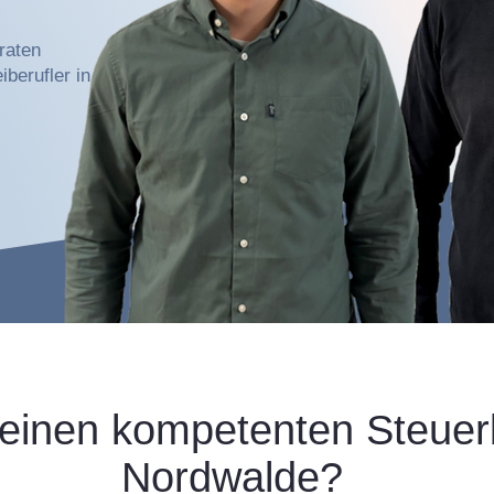
raten
berufler in
einen kompetenten Steuerb
Nordwalde?