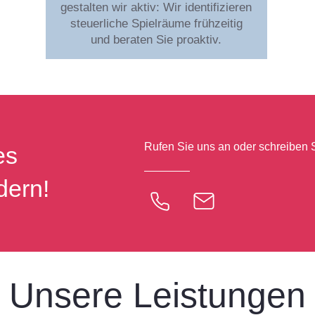
gestalten wir aktiv: Wir identifizieren
steuerliche Spielräume frühzeitig
und beraten Sie proaktiv.
Rufen Sie uns an oder schreiben S
es
dern!
Unsere Leistungen