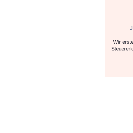
J
Wir erst
Steuererk