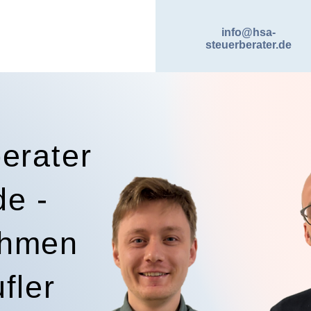
info@hsa-
steuerberater.de
erater
de -
ehmen
fler