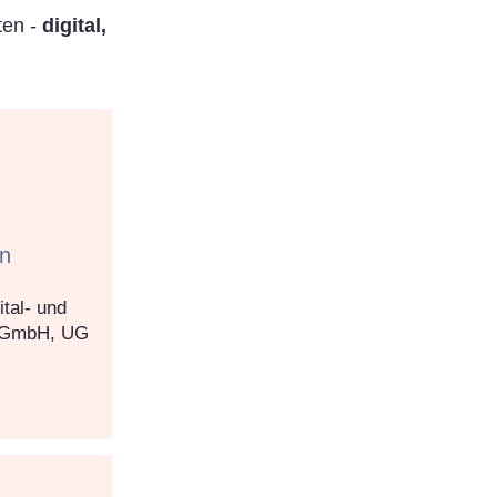
ten -
digital,
en
tal- und
 (GmbH, UG