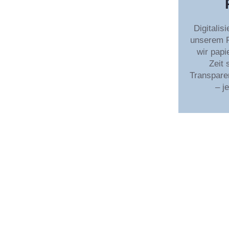
Digitalis
unserem 
wir papi
Zeit
Transparen
– j