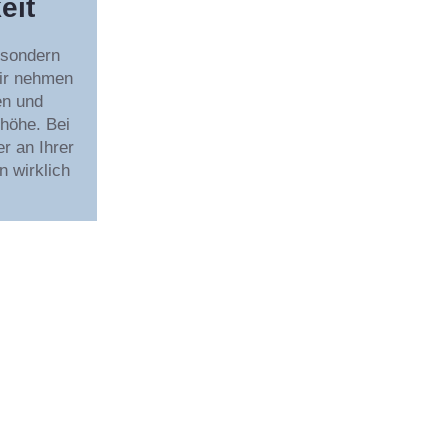
eit
 sondern
ir nehmen
en und
höhe. Bei
r an Ihrer
n wirklich